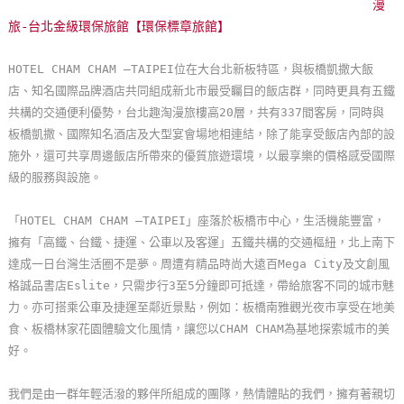
漫
玩
旅-台北金級環保旅館【環保標章旅館】
樂
地
HOTEL CHAM CHAM –TAIPEI位在大台北新板特區，與板橋凱撒大飯
圖
店、知名國際品牌酒店共同組成新北市最受矚目的飯店群，同時更具有五鐵
共構的交通便利優勢，台北趣淘漫旅樓高20層，共有337間客房，同時與
顧
板橋凱撒、國際知名酒店及大型宴會場地相連結，除了能享受飯店內部的設
客
施外，還可共享周邊飯店所帶來的優質旅遊環境，以最享樂的價格感受國際
服
級的服務與設施。
務
「HOTEL CHAM CHAM –TAIPEI」座落於板橋市中心，生活機能豐富，
擁有「高鐵、台鐵、捷運、公車以及客運」五鐵共構的交通樞紐，北上南下
顧
達成一日台灣生活圈不是夢。周遭有精品時尚大遠百Mega City及文創風
客
格誠品書店Eslite，只需步行3至5分鐘即可抵達，帶給旅客不同的城市魅
滿
力。亦可搭乘公車及捷運至鄰近景點，例如：板橋南雅觀光夜市享受在地美
意
食、板橋林家花園體驗文化風情，讓您以CHAM CHAM為基地探索城市的美
度
好。
我們是由一群年輕活潑的夥伴所組成的團隊，熱情體貼的我們，擁有著親切
訂