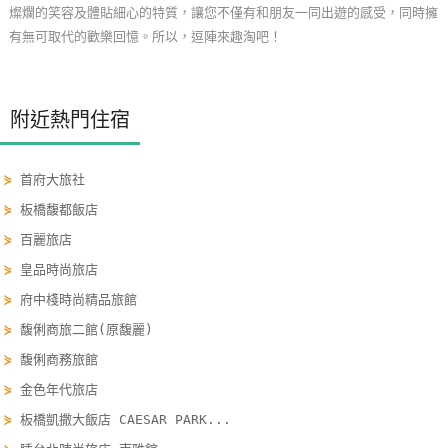
燦爛的笑容及體貼細心的特質，讓您不僅有和朋友一同出遊的感受，同時擁
單
有無可取代的歡樂回憶。所以，逗陣來趣淘吧！
管
理
附近熱門住宿
會
員
⋟
首府大旅社
帳
⋟
板橋馥都飯店
戶
⋟
百麗旅店
⋟
皇品時尚旅店
客
⋟
府中棧時尚精品旅館
服
聯
⋟
馥俐商旅二館(原馥麗)
絡
⋟
馥俐商務旅館
單
⋟
金色年代旅店
⋟
板橋凱撒大飯店 CAESAR PARK...
Line