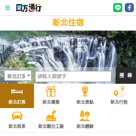
新北住宿
四
方
通
行
訂
房
搜 尋
台
灣
訂
新北訂房
新北優惠
新北景點
新北行程
房
直接跟飯店訂房
HOT
新北租車
新北觀光工廠
新北體驗