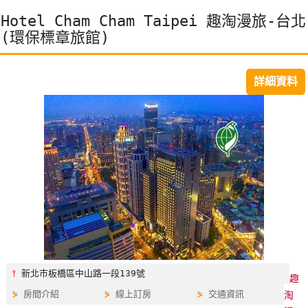
特
Hotel Cham Cham Taipei 趣淘漫旅-台北
色
(環保標章旅館)
民
宿
詳細資料
全
球
租
車
網
紅
帶
你
⫯
新北市板橋區中山路一段139號
玩
趣
⋟
房間介紹
⋟
線上訂房
⋟
交通資訊
淘