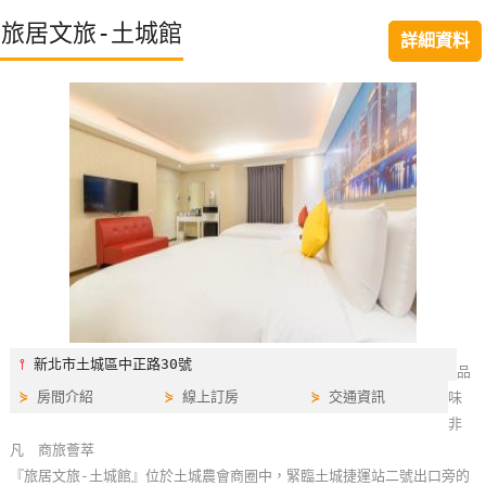
特
旅居文旅-土城館
詳細資料
色
民
宿
全
球
租
車
網
紅
⫯
新北市土城區中正路30號
品
帶
⋟
房間介紹
⋟
線上訂房
⋟
交通資訊
味
你
非
玩
凡 商旅薈萃
『旅居文旅-土城館』位於土城農會商圈中，緊臨土城捷運站二號出口旁的