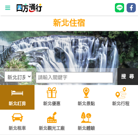
新北住宿
四
方
通
行
訂
房
搜 尋
台
灣
訂
新北訂房
新北優惠
新北景點
新北行程
房
直接跟飯店訂房
HOT
新北租車
新北觀光工廠
新北體驗