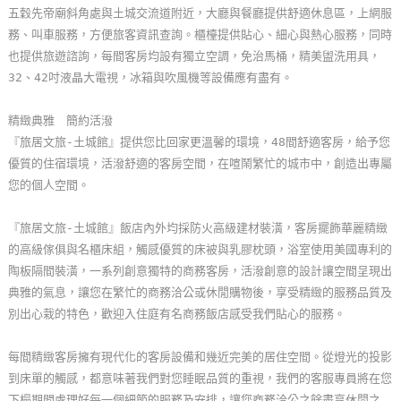
五穀先帝廟斜角處與土城交流道附近，大廳與餐廳提供舒適休息區，上網服
玩
務、叫車服務，方便旅客資訊查詢。櫃檯提供貼心、細心與熱心服務，同時
樂
也提供旅遊諮詢，每間客房均設有獨立空調，免治馬桶，精美盥洗用具，
地
32、42吋液晶大電視，冰箱與吹風機等設備應有盡有。
圖
精緻典雅 簡約活潑
顧
『旅居文旅-土城館』提供您比回家更溫馨的環境，48間舒適客房，給予您
客
優質的住宿環境，活潑舒適的客房空間，在喧鬧繁忙的城市中，創造出專屬
服
您的個人空間。
務
『旅居文旅-土城館』飯店內外均採防火高級建材裝潢，客房擺飾華麗精緻
的高級傢俱與名櫃床組，觸感優質的床被與乳膠枕頭，浴室使用美國專利的
顧
陶板隔間裝潢，一系列創意獨特的商務客房，活潑創意的設計讓空間呈現出
客
典雅的氣息，讓您在繁忙的商務洽公或休閒購物後，享受精緻的服務品質及
滿
別出心栽的特色，歡迎入住庭有名商務飯店感受我們貼心的服務。
意
度
每間精緻客房擁有現代化的客房設備和幾近完美的居住空間。從燈光的投影
到床單的觸感，都意味著我們對您睡眠品質的重視，我們的客服專員將在您
訂
下榻期間處理好每一個細節的服務及安排，讓您商務洽公之餘盡享休閒之