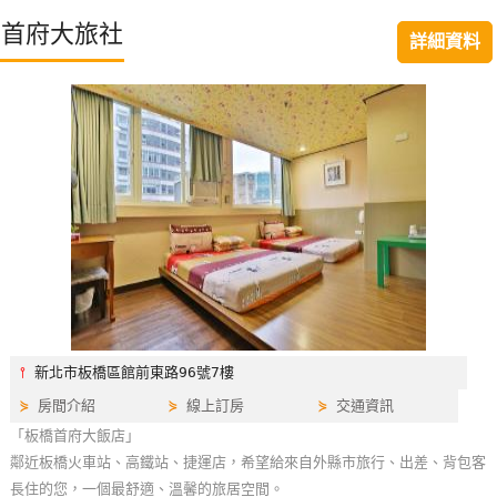
特
首府大旅社
詳細資料
色
民
宿
全
球
租
車
網
紅
⫯
新北市板橋區館前東路96號7樓
帶
⋟
房間介紹
⋟
線上訂房
⋟
交通資訊
你
「板橋首府大飯店」
玩
鄰近板橋火車站、高鐵站、捷運店，希望給來自外縣市旅行、出差、背包客
長住的您，一個最舒適、溫馨的旅居空間。