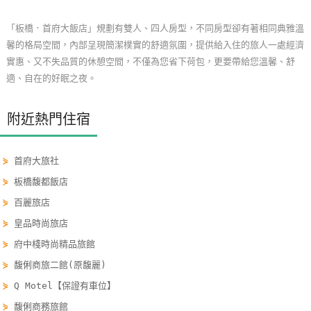
玩
「板橋．首府大飯店」規劃有雙人、四人房型，不同房型卻有著相同典雅溫
樂
馨的格局空間，內部呈現簡潔樸實的舒適氛圍，提供給入住的旅人一處經濟
地
實惠、又不失品質的休憩空間，不僅為您省下荷包，更要帶給您溫馨、舒
圖
適、自在的好眠之夜。
顧
客
附近熱門住宿
服
務
⋟
首府大旅社
⋟
板橋馥都飯店
顧
⋟
百麗旅店
客
⋟
皇品時尚旅店
滿
⋟
府中棧時尚精品旅館
意
度
⋟
馥俐商旅二館(原馥麗)
⋟
Q Motel【保證有車位】
⋟
馥俐商務旅館
訂