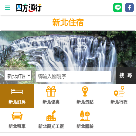
新北住宿
四
方
通
行
訂
房
搜 尋
台
灣
訂
新北訂房
新北優惠
新北景點
新北行程
房
直接跟飯店訂房
HOT
新北租車
新北觀光工廠
新北體驗