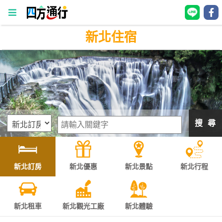
新北住宿
四
方
通
行
訂
房
搜 尋
台
灣
訂
新北訂房
新北優惠
新北景點
新北行程
房
直接跟飯店訂房
HOT
新北租車
新北觀光工廠
新北體驗