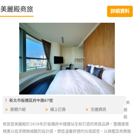
特
美麗殿商旅
詳細資料
色
民
宿
全
球
租
車
網
紅
⫯
新北市板橋區府中路67號
美
帶
⋟
房間介紹
⋟
線上訂房
⋟
交通資訊
麗
你
殿
玩
商旅是美麗殿於2018年於板橋府中捷運站全新打造的商旅品牌，整體建築
規畫以追求精緻細膩的設計感，塑造溫馨舒適的住宿感受，以旗艦型商務飯