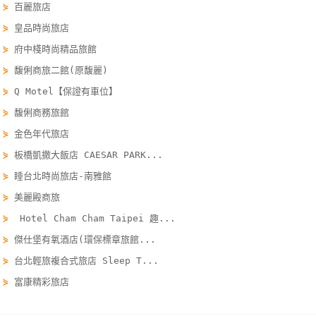
⋟
百麗旅店
單
⋟
皇品時尚旅店
管
理
⋟
府中棧時尚精品旅館
⋟
馥俐商旅二館(原馥麗)
⋟
Q Motel【保證有車位】
會
⋟
馥俐商務旅館
員
帳
⋟
金色年代旅店
戶
⋟
板橋凱撒大飯店 CAESAR PARK...
⋟
睡台北時尚旅店-南雅館
客
⋟
美麗殿商旅
服
⋟
Hotel Cham Cham Taipei 趣...
聯
⋟
傑仕堡有氧酒店(環保標章旅館...
絡
⋟
台北輕旅複合式旅店 Sleep T...
單
⋟
富康精彩旅店
Line