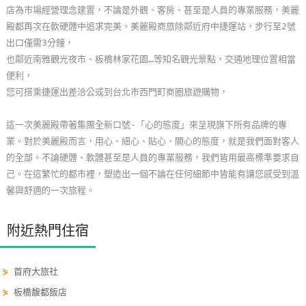
店為市場經營理念建置，不論是外觀、客房、甚至是人員的專業服務，美麗
玩
殿都再次在軟硬體中追求完美。美麗殿商旅除鄰近府中捷運站，步行至2號
樂
出口僅需3分鐘，
地
也鄰近南雅觀光夜市、板橋林家花園…等知名觀光景點，交通地理位置相當
圖
便利，
您可搭乘捷運出差洽公或到台北市西門町商圈旅遊購物，
顧
客
這一次美麗殿帶著集團全新口號-「心的態度」來呈現旗下所有品牌的專
服
業。對於美麗殿而言，用心、細心、貼心、關心的態度，就是我們面對客人
務
的全部。不論硬體、軟體甚至是人員的專業服務，我們皆用最高標準要求自
己。在這繁忙的都市裡，塑造出一個不論在任何細節中皆能有讓您感受到溫
馨與舒適的一次旅程。
顧
客
滿
附近熱門住宿
意
度
⋟
首府大旅社
⋟
板橋馥都飯店
訂